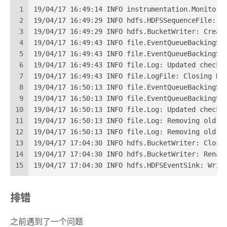
1
19/04/17 16:49:14 INFO instrumentation.Monitore
2
19/04/17 16:49:29 INFO hdfs.HDFSSequenceFile: w
3
19/04/17 16:49:29 INFO hdfs.BucketWriter: Creat
4
19/04/17 16:49:43 INFO file.EventQueueBackingSt
5
19/04/17 16:49:43 INFO file.EventQueueBackingSt
6
19/04/17 16:49:43 INFO file.Log: Updated checkp
7
19/04/17 16:49:43 INFO file.LogFile: Closing Ra
8
19/04/17 16:50:13 INFO file.EventQueueBackingSt
9
19/04/17 16:50:13 INFO file.EventQueueBackingSt
10
19/04/17 16:50:13 INFO file.Log: Updated checkp
11
19/04/17 16:50:13 INFO file.Log: Removing old f
12
19/04/17 16:50:13 INFO file.Log: Removing old f
13
19/04/17 17:04:30 INFO hdfs.BucketWriter: Closi
14
19/04/17 17:04:30 INFO hdfs.BucketWriter: Renam
15
19/04/17 17:04:30 INFO hdfs.HDFSEventSink: Writ
排错
之前遇到了一个问题