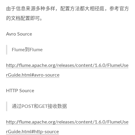
由于信息来源多种多样，配置方法都大相径庭，参考官方
的文档配置即可。
Avro Source
Flume到Flume
http://flume.apache.org/releases/content/1.6.0/FlumeUse
rGuide.html#avro-source
HTTP Source
通过POST和GET接收数据
http://flume.apache.org/releases/content/1.6.0/FlumeUse
rGuide.html#http-source