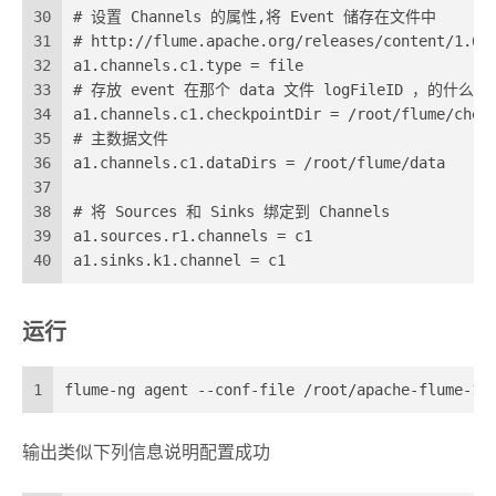
30
# 设置 Channels 的属性,将 Event 储存在文件中
31
# http://flume.apache.org/releases/content/1.6.
32
a1.channels.c1.type = file
33
# 存放 event 在那个 data 文件 logFileID ，的什
34
a1.channels.c1.checkpointDir = /root/flume/chec
35
# 主数据文件
36
a1.channels.c1.dataDirs = /root/flume/data
37
38
# 将 Sources 和 Sinks 绑定到 Channels
39
a1.sources.r1.channels = c1
40
a1.sinks.k1.channel = c1
运行
1
flume-ng agent --conf-file /root/apache-flume-1.
输出类似下列信息说明配置成功