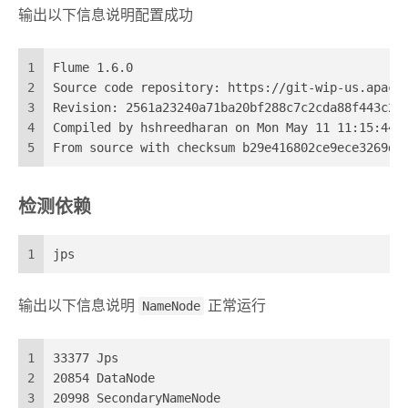
输出以下信息说明配置成功
1
Flume 1.6.0
2
Source code repository: https://git-wip-us.apach
3
Revision: 2561a23240a71ba20bf288c7c2cda88f443c20
4
Compiled by hshreedharan on Mon May 11 11:15:44 
5
From source with checksum b29e416802ce9ece3269d3
检测依赖
1
jps
输出以下信息说明
NameNode
正常运行
1
33377 Jps
2
20854 DataNode
3
20998 SecondaryNameNode