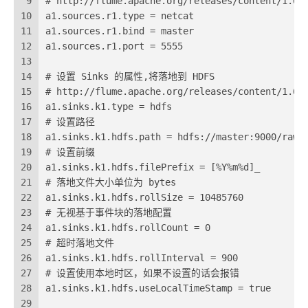
9
# http://flume.apache.org/releases/content/1.6.
10
a1.sources.r1.type = netcat
11
a1.sources.r1.bind = master
12
a1.sources.r1.port = 5555
13
14
# 设置 Sinks 的属性,将落地到 HDFS
15
# http://flume.apache.org/releases/content/1.6.
16
a1.sinks.k1.type = hdfs
17
# 设置路径
18
a1.sinks.k1.hdfs.path = hdfs://master:9000/raw_
19
# 设置前缀
20
a1.sinks.k1.hdfs.filePrefix = [%Y%m%d]_
21
# 落地文件大小单位为 bytes
22
a1.sinks.k1.hdfs.rollSize = 10485760
23
# 无视基于事件块的落地配置
24
a1.sinks.k1.hdfs.rollCount = 0
25
# 超时落地文件
26
a1.sinks.k1.hdfs.rollInterval = 900
27
# 设置使用本地时区，如果不设置的话会报错
28
a1.sinks.k1.hdfs.useLocalTimeStamp = true
29